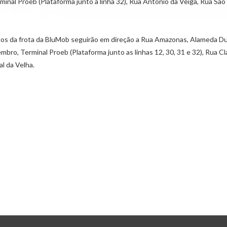
inal Proeb (Plataforma junto à linha 32), Rua Antônio da Veiga, Rua S
ículos da frota da BluMob seguirão em direção a Rua Amazonas, Alameda
bro, Terminal Proeb (Plataforma junto as linhas 12, 30, 31 e 32), Rua
l da Velha.