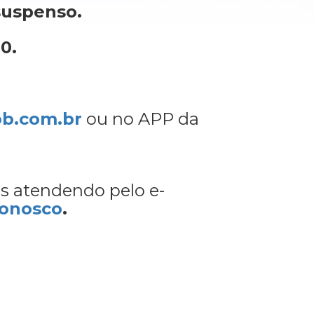
suspenso.
30.
b.com.br
ou no APP da
os atendendo pelo e-
conosco
.